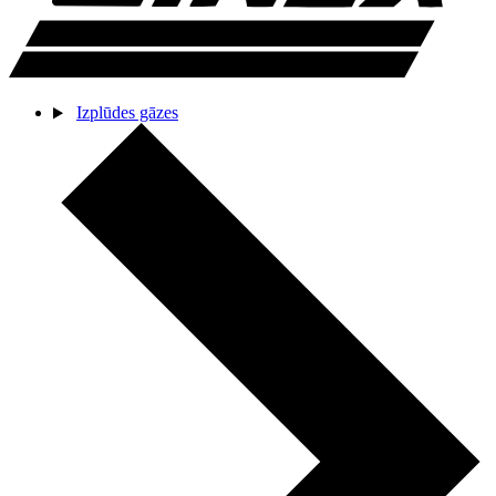
Izplūdes gāzes