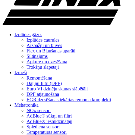
Izplūdes gāzes
Izplūdes caurules
Aizbāžņi un blīves
Flex un Bļaušanas aparāti
Siltinājums
Apkure un dzesēšana
Trokšņu slāpētāji
Izmeši
Remontēšana
Daļiņu filtri (DPF)
Euro VI dzinēju skaņas slāpētāji
DPF atjaunošana
EGR dzesēšanas iekārtas remonta komplekti
Mehatronika
NOx sensori
AdBlue® sūkņi un filtri
AdBlue® iesmidzinātāji
Spiediena sensori
Temperatūras sensori