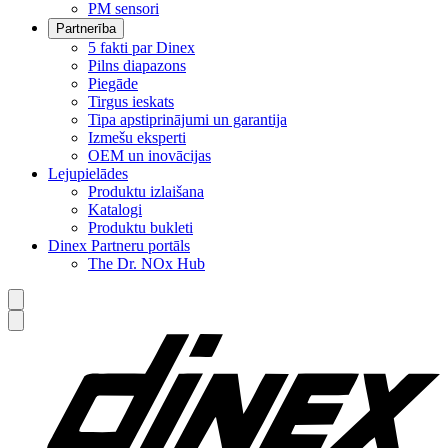
PM sensori
Partnerība
5 fakti par Dinex
Pilns diapazons
Piegāde
Tirgus ieskats
Tipa apstiprinājumi un garantija
Izmešu eksperti
OEM un inovācijas
Lejupielādes
Produktu izlaišana
Katalogi
Produktu bukleti
Dinex Partneru portāls
The Dr. NOx Hub