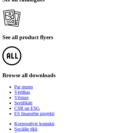
See all product flyers
Browse all downloads
Par mums
Vērtības
Vēsture
Sertifikāti
CSR un ESG
ES finansētie projekti
Korporatīvie kontakti
Sociālie tīkli