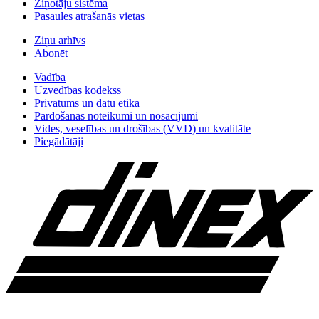
Ziņotāju sistēma
Pasaules atrašanās vietas
Ziņu arhīvs
Abonēt
Vadība
Uzvedības kodekss
Privātums un datu ētika
Pārdošanas noteikumi un nosacījumi
Vides, veselības un drošības (VVD) un kvalitāte
Piegādātāji