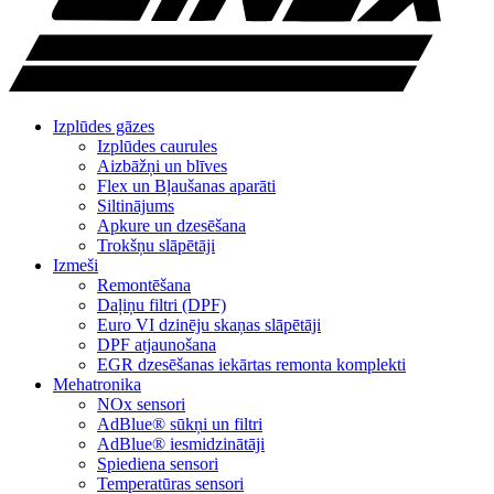
Izplūdes gāzes
Izplūdes caurules
Aizbāžņi un blīves
Flex un Bļaušanas aparāti
Siltinājums
Apkure un dzesēšana
Trokšņu slāpētāji
Izmeši
Remontēšana
Daļiņu filtri (DPF)
Euro VI dzinēju skaņas slāpētāji
DPF atjaunošana
EGR dzesēšanas iekārtas remonta komplekti
Mehatronika
NOx sensori
AdBlue® sūkņi un filtri
AdBlue® iesmidzinātāji
Spiediena sensori
Temperatūras sensori