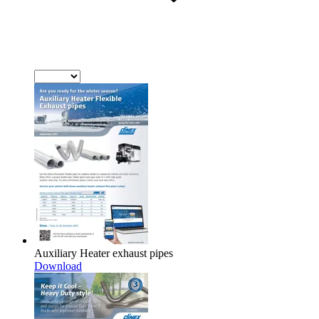
Auxiliary Heater exhaust pipes
Download