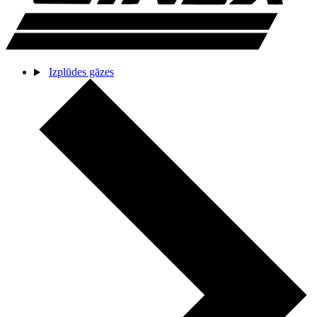
Izplūdes gāzes