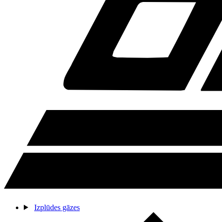
Izplūdes gāzes