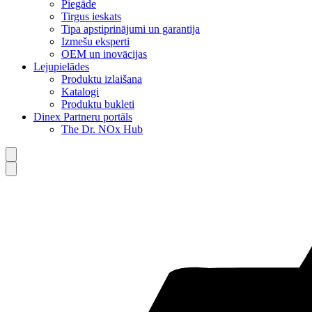
Piegāde
Tirgus ieskats
Tipa apstiprinājumi un garantija
Izmešu eksperti
OEM un inovācijas
Lejupielādes
Produktu izlaišana
Katalogi
Produktu bukleti
Dinex Partneru portāls
The Dr. NOx Hub