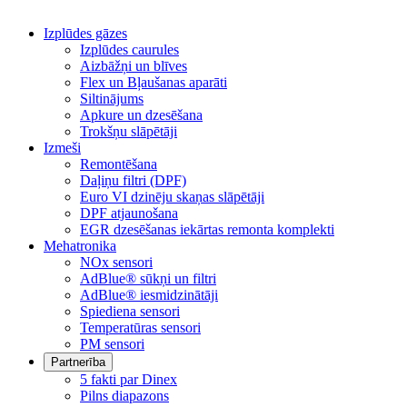
Izplūdes gāzes
Izplūdes caurules
Aizbāžņi un blīves
Flex un Bļaušanas aparāti
Siltinājums
Apkure un dzesēšana
Trokšņu slāpētāji
Izmeši
Remontēšana
Daļiņu filtri (DPF)
Euro VI dzinēju skaņas slāpētāji
DPF atjaunošana
EGR dzesēšanas iekārtas remonta komplekti
Mehatronika
NOx sensori
AdBlue® sūkņi un filtri
AdBlue® iesmidzinātāji
Spiediena sensori
Temperatūras sensori
PM sensori
Partnerība
5 fakti par Dinex
Pilns diapazons