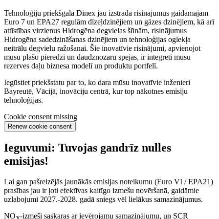
Tehnoloģiju priekšgalā Dinex jau izstrādā risinājumus gaidāmajām
Euro 7 un EPA27 regulām dīzeļdzinējiem un gāzes dzinējiem, kā arī
attīstības virzienus Hidrogēna degvielas šūnām, risinājumus
Hidrogēna sadedzināšanas dzinējiem un tehnoloģijas oglekļa
neitrālu degvielu ražošanai. Šie inovatīvie risinājumi, apvienojot
mūsu plašo pieredzi un daudznozaru spējas, ir integrēti mūsu
rezerves daļu biznesa modelī un produktu portfelī.
Iegūstiet priekšstatu par to, ko dara mūsu inovatīvie inženieri
Bayreutē, Vācijā, inovāciju centrā, kur top nākotnes emisiju
tehnoloģijas.
Cookie consent missing
Renew cookie consent
Ieguvumi: Tuvojas gandrīz nulles
emisijas!
Lai gan pašreizējās jaunākās emisijas noteikumu (Euro VI / EPA21)
prasības jau ir ļoti efektīvas kaitīgo izmešu novēršanā, gaidāmie
uzlabojumi 2027.-2028. gadā sniegs vēl lielākus samazinājumus.
NO
-izmeši saskaras ar ievērojamu samazinājumu, un SCR
X