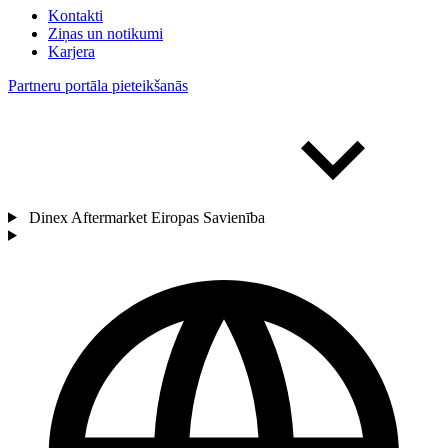
Kontakti
Ziņas un notikumi
Karjera
Partneru portāla pieteikšanās
Dinex Aftermarket Eiropas Savienība