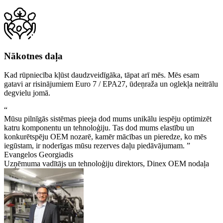
Nākotnes daļa
Kad rūpniecība kļūst daudzveidīgāka, tāpat arī mēs. Mēs esam
gatavi ar risinājumiem Euro 7 / EPA27, ūdeņraža un oglekļa neitrālu
degvielu jomā.
“
Mūsu pilnīgās sistēmas pieeja dod mums unikālu iespēju optimizēt
katru komponentu un tehnoloģiju. Tas dod mums elastību un
konkurētspēju OEM nozarē, kamēr mācības un pieredze, ko mēs
iegūstam, ir noderīgas mūsu rezerves daļu piedāvājumam. ”
Evangelos Georgiadis
Uzņēmuma vadītājs un tehnoloģiju direktors, Dinex OEM nodaļa