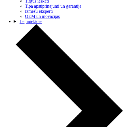
Tirgus ieskats
Tipa apstiprinājumi un garantija
Izmešu eksperti
OEM un inovācijas
Lejupielādes