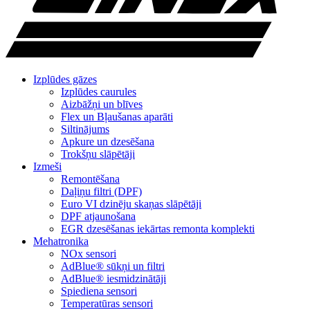
Izplūdes gāzes
Izplūdes caurules
Aizbāžņi un blīves
Flex un Bļaušanas aparāti
Siltinājums
Apkure un dzesēšana
Trokšņu slāpētāji
Izmeši
Remontēšana
Daļiņu filtri (DPF)
Euro VI dzinēju skaņas slāpētāji
DPF atjaunošana
EGR dzesēšanas iekārtas remonta komplekti
Mehatronika
NOx sensori
AdBlue® sūkņi un filtri
AdBlue® iesmidzinātāji
Spiediena sensori
Temperatūras sensori