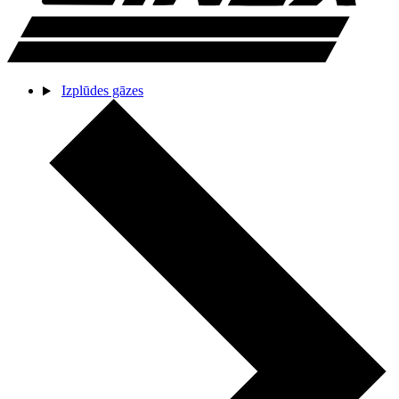
Izplūdes gāzes