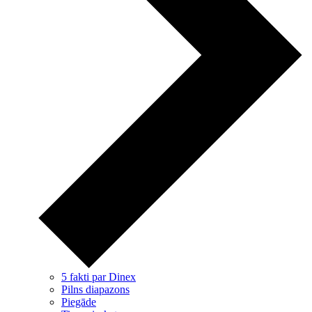
5 fakti par Dinex
Pilns diapazons
Piegāde