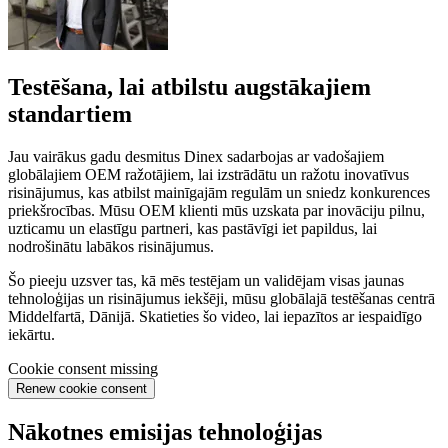
Testēšana, lai atbilstu augstākajiem
standartiem
Jau vairākus gadu desmitus Dinex sadarbojas ar vadošajiem
globālajiem OEM ražotājiem, lai izstrādātu un ražotu inovatīvus
risinājumus, kas atbilst mainīgajām regulām un sniedz konkurences
priekšrocības. Mūsu OEM klienti mūs uzskata par inovāciju pilnu,
uzticamu un elastīgu partneri, kas pastāvīgi iet papildus, lai
nodrošinātu labākos risinājumus.
Šo pieeju uzsver tas, kā mēs testējam un validējam visas jaunas
tehnoloģijas un risinājumus iekšēji, mūsu globālajā testēšanas centrā
Middelfartā, Dānijā. Skatieties šo video, lai iepazītos ar iespaidīgo
iekārtu.
Cookie consent missing
Renew cookie consent
Nākotnes emisijas tehnoloģijas