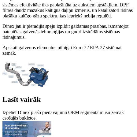
sistēmas efektivitāte tiks paplašināta uz aukstiem apstākļiem. DPF
filtrēs daudz mazākus kaitīgus daļiņu izmērus, un katalizatori risinās
plašāku kaitīgo gāzu spektru, kas iepriekš nebija regulēti.
Dinex jau ir pierādījis spēju izpildīt gaidāmās prasības, izmantojot
patentētas galvenās tehnoloģijas un gudri izstrādātus sistēmas
risinājumus.
Apskati galvenos elementus pilnīgai Euro 7 / EPA 27 sistēmai
zemāk.
Lasīt vairāk
Izpētiet Dinex plašo piedāvājumu OEM segmentā mūsu zemāk
esošajās bukletos.