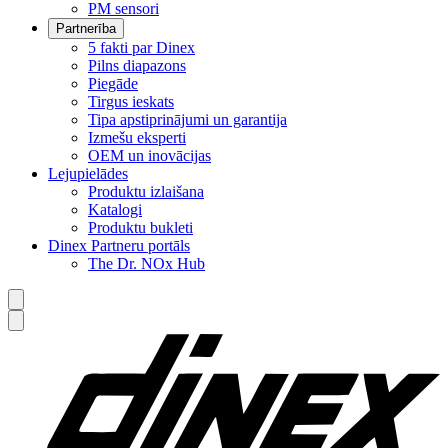
PM sensori
Partnerība
5 fakti par Dinex
Pilns diapazons
Piegāde
Tirgus ieskats
Tipa apstiprinājumi un garantija
Izmešu eksperti
OEM un inovācijas
Lejupielādes
Produktu izlaišana
Katalogi
Produktu bukleti
Dinex Partneru portāls
The Dr. NOx Hub