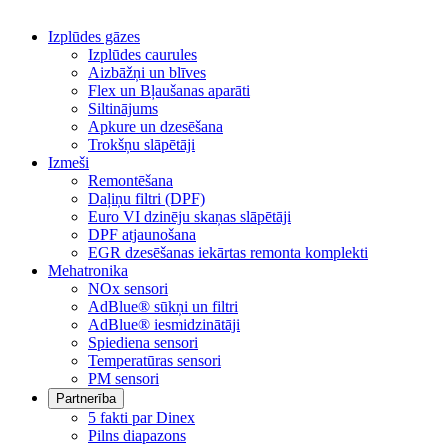
Izplūdes gāzes
Izplūdes caurules
Aizbāžņi un blīves
Flex un Bļaušanas aparāti
Siltinājums
Apkure un dzesēšana
Trokšņu slāpētāji
Izmeši
Remontēšana
Daļiņu filtri (DPF)
Euro VI dzinēju skaņas slāpētāji
DPF atjaunošana
EGR dzesēšanas iekārtas remonta komplekti
Mehatronika
NOx sensori
AdBlue® sūkņi un filtri
AdBlue® iesmidzinātāji
Spiediena sensori
Temperatūras sensori
PM sensori
Partnerība
5 fakti par Dinex
Pilns diapazons