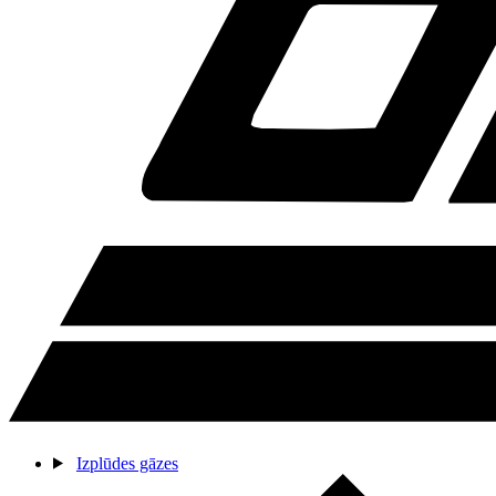
Izplūdes gāzes