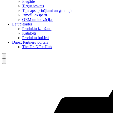
Piegāde
Tirgus ieskats
Tipa apstiprinājumi un garantija
Izmešu eksperti
OEM un inovācijas
Lejupielādes
Produktu izlaišana
Katalogi
Produktu bukleti
Dinex Partneru portāls
The Dr. NOx Hub