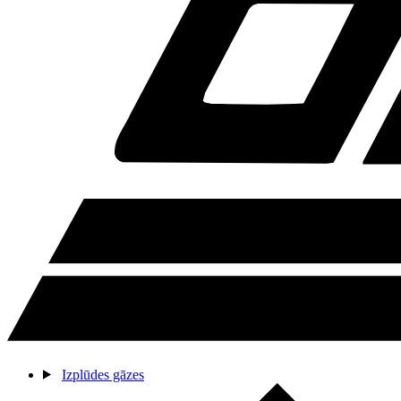
Izplūdes gāzes