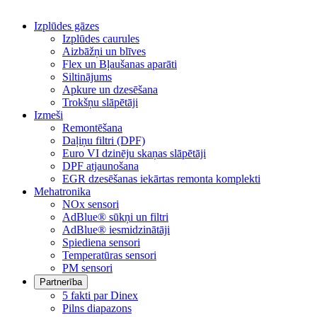
Izplūdes gāzes
Izplūdes caurules
Aizbāžņi un blīves
Flex un Bļaušanas aparāti
Siltinājums
Apkure un dzesēšana
Trokšņu slāpētāji
Izmeši
Remontēšana
Daļiņu filtri (DPF)
Euro VI dzinēju skaņas slāpētāji
DPF atjaunošana
EGR dzesēšanas iekārtas remonta komplekti
Mehatronika
NOx sensori
AdBlue® sūkņi un filtri
AdBlue® iesmidzinātāji
Spiediena sensori
Temperatūras sensori
PM sensori
Partnerība
5 fakti par Dinex
Pilns diapazons