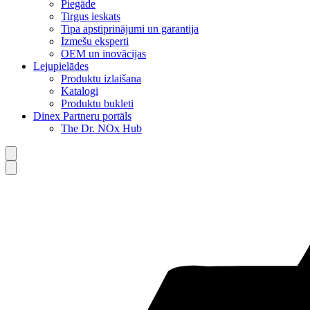
Piegāde
Tirgus ieskats
Tipa apstiprinājumi un garantija
Izmešu eksperti
OEM un inovācijas
Lejupielādes
Produktu izlaišana
Katalogi
Produktu bukleti
Dinex Partneru portāls
The Dr. NOx Hub