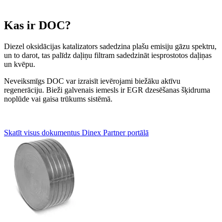
Kas ir DOC?
Diezel oksidācijas katalizators sadedzina plašu emisiju gāzu spektru,
un to darot, tas palīdz daļiņu filtram sadedzināt iesprostotos daļiņas
un kvēpu.
Neveiksmīgs DOC var izraisīt ievērojami biežāku aktīvu
regenerāciju. Bieži galvenais iemesls ir EGR dzesēšanas šķidruma
noplūde vai gaisa trūkums sistēmā.
Skatīt visus dokumentus Dinex Partner portālā