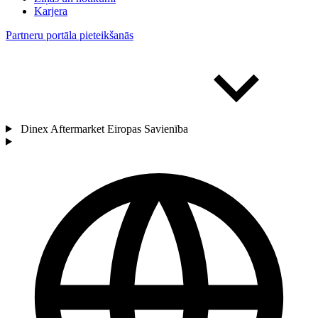
Karjera
Partneru portāla pieteikšanās
Dinex Aftermarket Eiropas Savienība