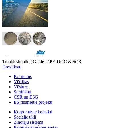
Troubleshooting Guide: DPF, DOC & SCR
Download
Par mums
Vērtības
Vēsture
Sertifikāti
CSR un ESG
ES finansētie projekti
Korporatīvie kontakti
Sociālie tīkli
Ziņotāju sistēma
Pasaules atrašanās vietas