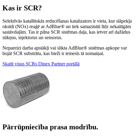
Kas ir SCR?
Selektīvās katalītiskās reducēšanas katalizators ir vieta, kur slāpekļa
oksīdi (NOx) reaģē ar AdBlue® un tiek samazināti līdz nekaitīgām
sastāvdaļām. Tas ir pilna SCR sistēmas daļa, kas ietver arī dažādus
sūkņus, injektorus un sensorus.
Nepareizi darba apstākļi vai slikta AdBlue® sistēmas apkope var
bojāt SCR substrātu, kas bieži ir iemesls tā nomaiņai.
Skatīt visus SCRs Dinex Partner portālā
Pārrūpniecība prasa modrību.