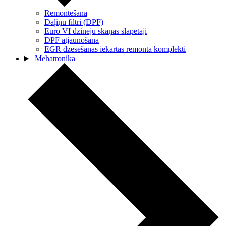
Remontēšana
Daļiņu filtri (DPF)
Euro VI dzinēju skaņas slāpētāji
DPF atjaunošana
EGR dzesēšanas iekārtas remonta komplekti
Mehatronika