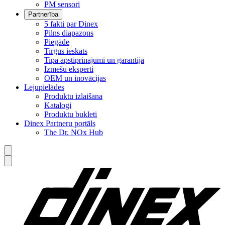
PM sensori
Partnerība
5 fakti par Dinex
Pilns diapazons
Piegāde
Tirgus ieskats
Tipa apstiprinājumi un garantija
Izmešu eksperti
OEM un inovācijas
Lejupielādes
Produktu izlaišana
Katalogi
Produktu bukleti
Dinex Partneru portāls
The Dr. NOx Hub