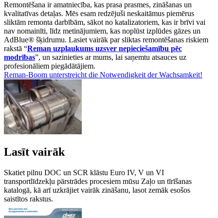
Remontēšana ir amatniecība, kas prasa prasmes, zināšanas un
kvalitatīvas detaļas. Mēs esam redzējuši neskaitāmus piemērus
sliktām remonta darbībām, sākot no katalizatoriem, kas ir brīvi vai
nav nomainīti, līdz metinājumiem, kas noplūst izplūdes gāzes un
AdBlue® šķidrumu. Lasiet vairāk par sliktas remontēšanas riskiem
rakstā “
Reman uzplaukums uzsver nepieciešamību pēc
modrības
”, un sazinieties ar mums, lai saņemtu atsauces uz
profesionāliem piegādātājiem.
Reman-Boom unterstreicht die Notwendigkeit der Wachsamkeit!
Lasīt vairāk
Skatiet pilnu DOC un SCR klāstu Euro IV, V un VI
transportlīdzekļu pārstrādes procesiem mūsu Zaļo un tīrīšanas
katalogā, kā arī uzkrājiet vairāk zināšanu, lasot zemāk esošos
saistītos rakstus.