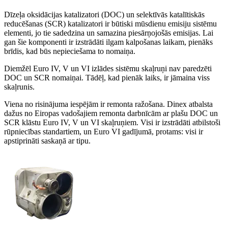
Dīzeļa oksidācijas katalizatori (DOC) un selektīvās katalītiskās
reducēšanas (SCR) katalizatori ir būtiski mūsdienu emisiju sistēmu
elementi, jo tie sadedzina un samazina piesārņojošās emisijas. Lai
gan šie komponenti ir izstrādāti ilgam kalpošanas laikam, pienāks
brīdis, kad būs nepieciešama to nomaiņa.
Diemžēl Euro IV, V un VI izlādes sistēmu skaļruņi nav paredzēti
DOC un SCR nomaiņai. Tādēļ, kad pienāk laiks, ir jāmaina viss
skaļrunis.
Viena no risinājuma iespējām ir remonta ražošana. Dinex atbalsta
dažus no Eiropas vadošajiem remonta darbnīcām ar plašu DOC un
SCR klāstu Euro IV, V un VI skaļruņiem. Visi ir izstrādāti atbilstoši
rūpniecības standartiem, un Euro VI gadījumā, protams: visi ir
apstiprināti saskaņā ar tipu.