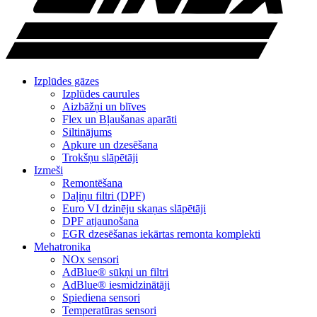
Izplūdes gāzes
Izplūdes caurules
Aizbāžņi un blīves
Flex un Bļaušanas aparāti
Siltinājums
Apkure un dzesēšana
Trokšņu slāpētāji
Izmeši
Remontēšana
Daļiņu filtri (DPF)
Euro VI dzinēju skaņas slāpētāji
DPF atjaunošana
EGR dzesēšanas iekārtas remonta komplekti
Mehatronika
NOx sensori
AdBlue® sūkņi un filtri
AdBlue® iesmidzinātāji
Spiediena sensori
Temperatūras sensori