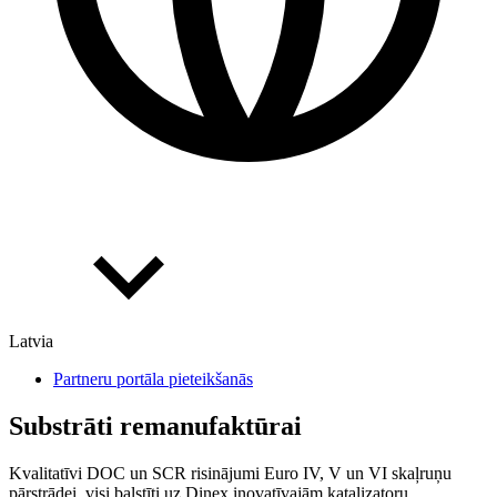
Latvia
Partneru portāla pieteikšanās
Substrāti remanufaktūrai
Kvalitatīvi DOC un SCR risinājumi Euro IV, V un VI skaļruņu
pārstrādei, visi balstīti uz Dinex inovatīvajām katalizatoru