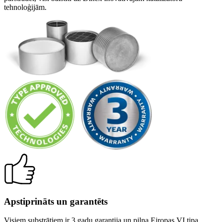
tehnoloģijām.
Apstiprināts un garantēts
Visiem substrātiem ir 3 gadu garantija un pilna Eiropas VI tipa