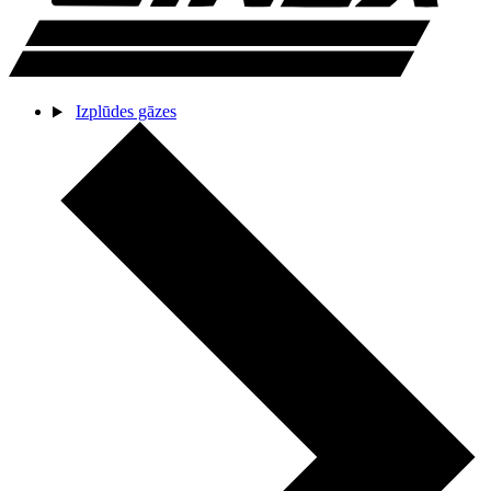
Izplūdes gāzes