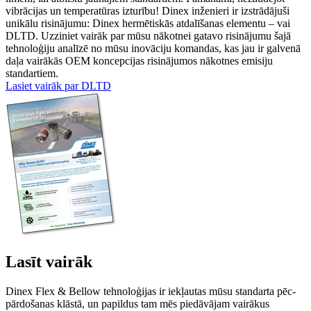
vibrācijas un temperatūras izturību! Dinex inženieri ir izstrādājuši
unikālu risinājumu: Dinex hermētiskās atdalīšanas elementu – vai
DLTD. Uzziniet vairāk par mūsu nākotnei gatavo risinājumu šajā
tehnoloģiju analīzē no mūsu inovāciju komandas, kas jau ir galvenā
daļa vairākās OEM koncepcijas risinājumos nākotnes emisiju
standartiem.
Lasiet vairāk par DLTD
Lasīt vairāk
Dinex Flex & Bellow tehnoloģijas ir iekļautas mūsu standarta pēc-
pārdošanas klāstā, un papildus tam mēs piedāvājam vairākus