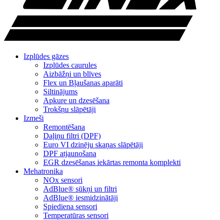
Izplūdes gāzes
Izplūdes caurules
Aizbāžņi un blīves
Flex un Bļaušanas aparāti
Siltinājums
Apkure un dzesēšana
Trokšņu slāpētāji
Izmeši
Remontēšana
Daļiņu filtri (DPF)
Euro VI dzinēju skaņas slāpētāji
DPF atjaunošana
EGR dzesēšanas iekārtas remonta komplekti
Mehatronika
NOx sensori
AdBlue® sūkņi un filtri
AdBlue® iesmidzinātāji
Spiediena sensori
Temperatūras sensori