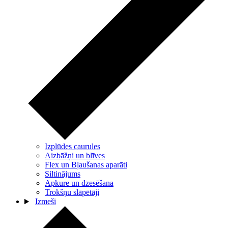
Izplūdes caurules
Aizbāžņi un blīves
Flex un Bļaušanas aparāti
Siltinājums
Apkure un dzesēšana
Trokšņu slāpētāji
Izmeši