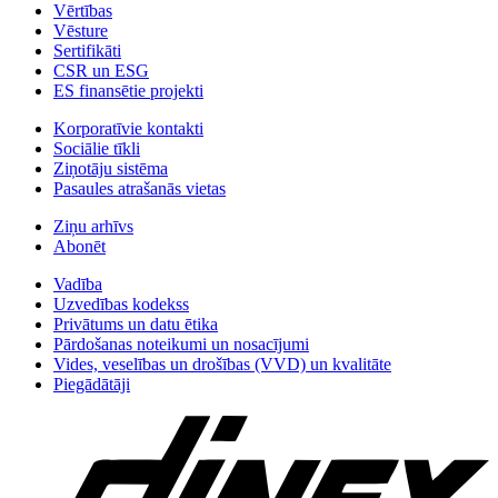
Vērtības
Vēsture
Sertifikāti
CSR un ESG
ES finansētie projekti
Korporatīvie kontakti
Sociālie tīkli
Ziņotāju sistēma
Pasaules atrašanās vietas
Ziņu arhīvs
Abonēt
Vadība
Uzvedības kodekss
Privātums un datu ētika
Pārdošanas noteikumi un nosacījumi
Vides, veselības un drošības (VVD) un kvalitāte
Piegādātāji