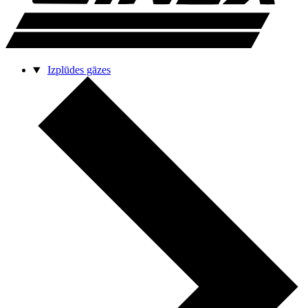
Izplūdes gāzes