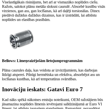
Viselastīgākais risinājums, bet arī ar vismazāko noplūdes ciešu.
Ražots, salokot plānu metāla sloksni caurulē. Absorbē kustību visās
virzienos, gan ass, gan locīšanas, kā arī daļēji torsionālas. Dinex
piedāvā dažādus dažādus dizainus, kas ir izstrādāti, lai atbilstu
noplūdes un elastības prasībām.
Bellows: Līmeņraizējošām lietojumprogrammām
Plāna caurules daļa, kas veidota ar izvirzījumiem, kas darbojas
līdzīgi atsperei. Pilnīgi hermētiska un efektīva, absorbējot ass un
locīšanas kustības, kā arī temperatūras svārstības.
Inovāciju ieskats: Gatavi Euro 7
Kad nāks spēkā nākotnes emisiju noteikumi, OEM ražotājiem būs
jāsamazina noplūdes līmenis ievērojami salīdzinājumā ar Euro VI
līmeni, lai atbilstu jaunajiem standartiem. Pamanāmi, nezaudējot