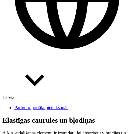
Latvia
Partneru portāla pieteikšanās
Elastīgas caurules un bļodiņas
A.k.a. atdalīšanas elementi ir izstrādāti, lai absorbētu vibrācijas un