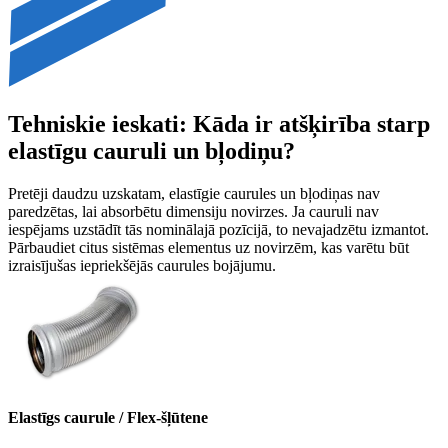
Tehniskie ieskati: Kāda ir atšķirība starp
elastīgu cauruli un bļodiņu?
Pretēji daudzu uzskatam, elastīgie caurules un bļodiņas nav
paredzētas, lai absorbētu dimensiju novirzes. Ja cauruli nav
iespējams uzstādīt tās nominālajā pozīcijā, to nevajadzētu izmantot.
Pārbaudiet citus sistēmas elementus uz novirzēm, kas varētu būt
izraisījušas iepriekšējās caurules bojājumu.
Elastīgs caurule / Flex-šļūtene