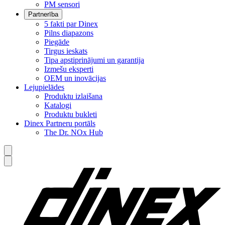
PM sensori
Partnerība
5 fakti par Dinex
Pilns diapazons
Piegāde
Tirgus ieskats
Tipa apstiprinājumi un garantija
Izmešu eksperti
OEM un inovācijas
Lejupielādes
Produktu izlaišana
Katalogi
Produktu bukleti
Dinex Partneru portāls
The Dr. NOx Hub