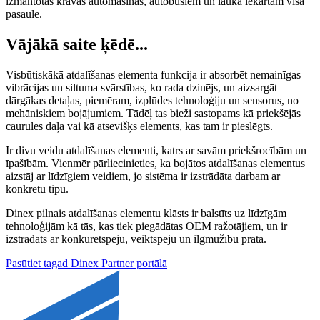
izmantotas kravas automašīnās, autobusiem un lauka iekārtām visā
pasaulē.
Vājākā saite ķēdē...
Visbūtiskākā atdalīšanas elementa funkcija ir absorbēt nemainīgas
vibrācijas un siltuma svārstības, ko rada dzinējs, un aizsargāt
dārgākas detaļas, piemēram, izplūdes tehnoloģiju un sensorus, no
mehāniskiem bojājumiem. Tādēļ tas bieži sastopams kā priekšējās
caurules daļa vai kā atsevišķs elements, kas tam ir pieslēgts.
Ir divu veidu atdalīšanas elementi, katrs ar savām priekšrocībām un
īpašībām. Vienmēr pārliecinieties, ka bojātos atdalīšanas elementus
aizstāj ar līdzīgiem veidiem, jo sistēma ir izstrādāta darbam ar
konkrētu tipu.
Dinex pilnais atdalīšanas elementu klāsts ir balstīts uz līdzīgām
tehnoloģijām kā tās, kas tiek piegādātas OEM ražotājiem, un ir
izstrādāts ar konkurētspēju, veiktspēju un ilgmūžību prātā.
Pasūtiet tagad Dinex Partner portālā