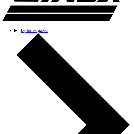
Izplūdes gāzes