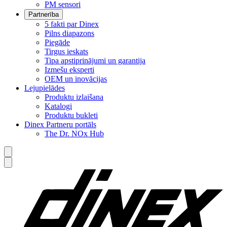
PM sensori
Partnerība
5 fakti par Dinex
Pilns diapazons
Piegāde
Tirgus ieskats
Tipa apstiprinājumi un garantija
Izmešu eksperti
OEM un inovācijas
Lejupielādes
Produktu izlaišana
Katalogi
Produktu bukleti
Dinex Partneru portāls
The Dr. NOx Hub