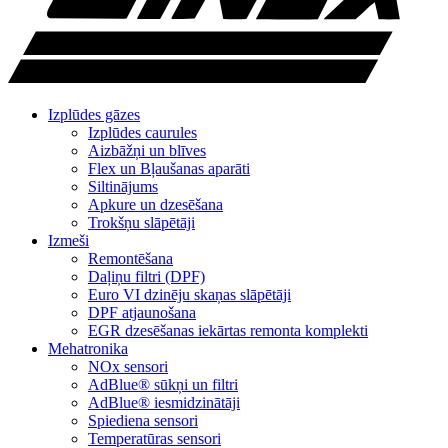
Izplūdes gāzes
Izplūdes caurules
Aizbāžņi un blīves
Flex un Bļaušanas aparāti
Siltinājums
Apkure un dzesēšana
Trokšņu slāpētāji
Izmeši
Remontēšana
Daļiņu filtri (DPF)
Euro VI dzinēju skaņas slāpētāji
DPF atjaunošana
EGR dzesēšanas iekārtas remonta komplekti
Mehatronika
NOx sensori
AdBlue® sūkņi un filtri
AdBlue® iesmidzinātāji
Spiediena sensori
Temperatūras sensori