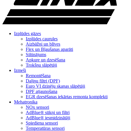
Izplūdes gāzes
Izplūdes caurules
Aizbāžņi un blīves
Flex un Bļaušanas aparāti
Siltinājums
Apkure un dzesēšana
Trokšņu slāpētāji
Izmeši
Remontēšana
Daļiņu filtri (DPF)
Euro VI dzinēju skaņas slāpētāji
DPF atjaunošana
EGR dzesēšanas iekārtas remonta komplekti
Mehatronika
NOx sensori
AdBlue® sūkņi un filtri
AdBlue® iesmidzinātāji
Spiediena sensori
Temperatūras sensori