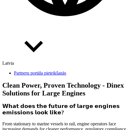
Latvia
Partneru portāla pieteikšanās
Clean Power, Proven Technology - Dinex
Solutions for Large Engines
𝗪𝗵𝗮𝘁 𝗱𝗼𝗲𝘀 𝘁𝗵𝗲 𝗳𝘂𝘁𝘂𝗿𝗲 𝗼𝗳 𝗹𝗮𝗿𝗴𝗲 𝗲𝗻𝗴𝗶𝗻𝗲𝘀
𝗲𝗺𝗶𝘀𝘀𝗶𝗼𝗻𝘀 𝗹𝗼𝗼𝗸 𝗹𝗶𝗸𝗲?
From stationary to marine vessels to rail, engine operators face
increasing demands for cleaner performance, regulatory compliance