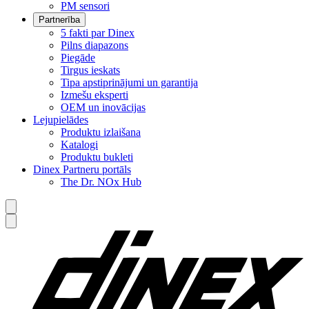
PM sensori
Partnerība
5 fakti par Dinex
Pilns diapazons
Piegāde
Tirgus ieskats
Tipa apstiprinājumi un garantija
Izmešu eksperti
OEM un inovācijas
Lejupielādes
Produktu izlaišana
Katalogi
Produktu bukleti
Dinex Partneru portāls
The Dr. NOx Hub