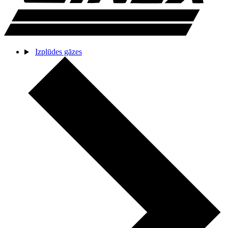
Izplūdes gāzes