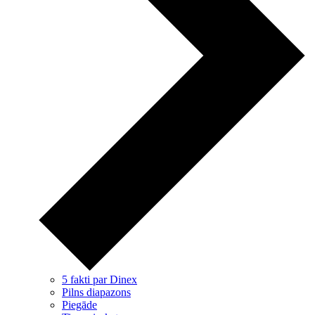
5 fakti par Dinex
Pilns diapazons
Piegāde