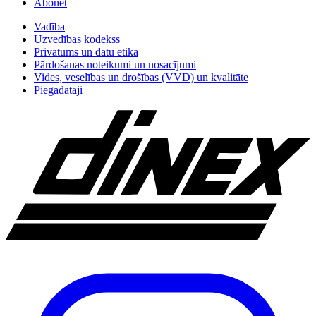
Abonēt
Vadība
Uzvedības kodekss
Privātums un datu ētika
Pārdošanas noteikumi un nosacījumi
Vides, veselības un drošības (VVD) un kvalitāte
Piegādātāji