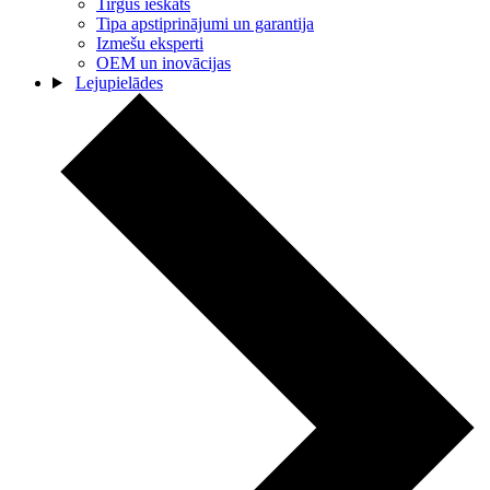
Tirgus ieskats
Tipa apstiprinājumi un garantija
Izmešu eksperti
OEM un inovācijas
Lejupielādes