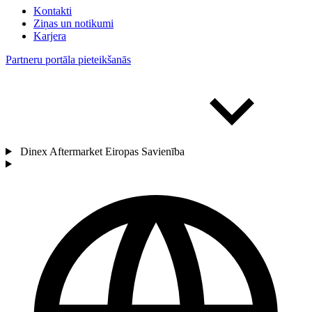
Kontakti
Ziņas un notikumi
Karjera
Partneru portāla pieteikšanās
Dinex Aftermarket Eiropas Savienība