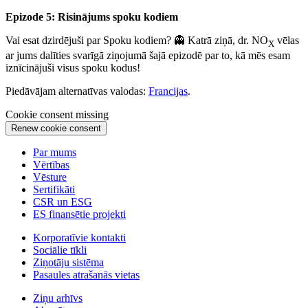
Epizode 5: Risinājums spoku kodiem
Vai esat dzirdējuši par Spoku kodiem? 👻 Katrā ziņā, dr. NO
vēlas
X
ar jums dalīties svarīgā ziņojumā šajā epizodē par to, kā mēs esam
iznīcinājuši visus spoku kodus!
Piedāvājam alternatīvas valodas:
Francijas
.
Cookie consent missing
Renew cookie consent
Par mums
Vērtības
Vēsture
Sertifikāti
CSR un ESG
ES finansētie projekti
Korporatīvie kontakti
Sociālie tīkli
Ziņotāju sistēma
Pasaules atrašanās vietas
Ziņu arhīvs