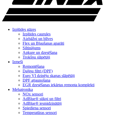
Izplūdes gāzes
Izplūdes caurules
Aizbāžņi un blīves
Flex un Bļaušanas aparāti
Siltinājums
Apkure un dzesēšana
Trokšņu slāpētāji
Izmeši
Remontēšana
Daļiņu filtri (DPF)
Euro VI dzinēju skaņas slāpētāji
DPF atjaunošana
EGR dzesēšanas iekārtas remonta komplekti
Mehatronika
NOx sensori
AdBlue® sūkņi un filtri
AdBlue® iesmidzinātāji
Spiediena sensori
Temperatūras sensori