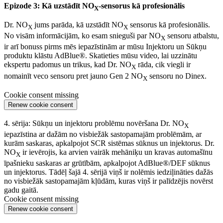
Epizode 3: Kā uzstādīt NO
-sensorus kā profesionālis
X
Dr. NO
jums parāda, kā uzstādīt NO
sensorus kā profesionālis.
X
X
No visām informācijām, ko esam snieguši par NO
sensoru atbalstu,
X
ir arī bonuss pirms mēs iepazīstinām ar mūsu Injektoru un Sūkņu
produktu klāstu AdBlue®. Skatieties mūsu video, lai uzzinātu
ekspertu padomus un trikus, kad Dr. NO
rāda, cik viegli ir
X
nomainīt veco sensoru pret jauno Gen 2 NO
sensoru no Dinex.
X
Cookie consent missing
Renew cookie consent
4. sērija: Sūkņu un injektoru problēmu novēršana Dr. NO
X
iepazīstina ar dažām no visbiežāk sastopamajām problēmām, ar
kurām saskaras, apkalpojot SCR sistēmas sūknus un injektorus. Dr.
NO
ir ievērojis, ka arvien vairāk mehāniķu un kravas automašīnu
X
īpašnieku saskaras ar grūtībām, apkalpojot AdBlue®/DEF sūknus
un injektorus. Tādēļ šajā 4. sērijā viņš ir nolēmis iedziļināties dažās
no visbiežāk sastopamajām kļūdām, kuras viņš ir palīdzējis novērst
gadu gaitā.
Cookie consent missing
Renew cookie consent