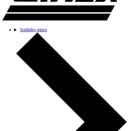
Izplūdes gāzes