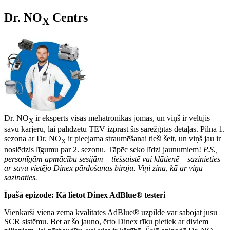
Dr. NO
Centrs
X
Dr. NO
ir eksperts visās mehatronikas jomās, un viņš ir veltījis
X
savu karjeru, lai palīdzētu TEV izprast šīs sarežģītās detaļas. Pilna 1.
sezona ar Dr. NO
ir pieejama straumēšanai tieši šeit, un viņš jau ir
X
noslēdzis līgumu par 2. sezonu. Tāpēc seko līdzi jaunumiem!
P.S.,
personīgām apmācību sesijām – tiešsaistē vai klātienē – sazinieties
ar savu vietējo Dinex pārdošanas biroju. Viņi zina, kā ar viņu
sazināties.
Īpašā epizode: Kā lietot Dinex AdBlue® testeri
Vienkārši viena zema kvalitātes AdBlue® uzpilde var sabojāt jūsu
SCR sistēmu. Bet ar šo jauno, ērto Dinex rīku pietiek ar diviem