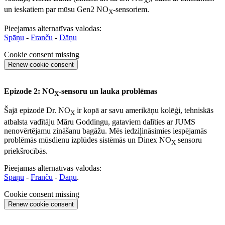
X
un ieskatiem par mūsu Gen2 NO
-sensoriem.
X
Pieejamas alternatīvas valodas:
Spāņu
-
Franču
-
Dāņu
Cookie consent missing
Renew cookie consent
Epizode 2: NO
-sensoru un lauka problēmas
X
Šajā epizodē Dr. NO
ir kopā ar savu amerikāņu kolēģi, tehniskās
X
atbalsta vadītāju Māru Goddingu, gataviem dalīties ar JUMS
nenovērtējamu zināšanu bagāžu. Mēs iedziļināsimies iespējamās
problēmās mūsdienu izplūdes sistēmās un Dinex NO
sensoru
X
priekšrocībās.
Pieejamas alternatīvas valodas:
Spāņu
-
Franču
-
Dāņu
.
Cookie consent missing
Renew cookie consent