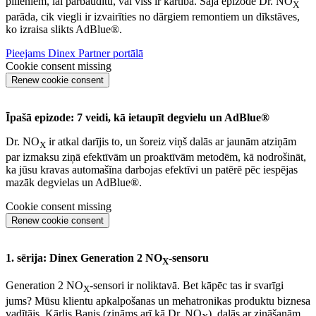
pilieniem, lai pārbaudītu, vai viss ir kārtībā. Šajā epizodē Dr. NO
X
parāda, cik viegli ir izvairīties no dārgiem remontiem un dīkstāves,
ko izraisa slikts AdBlue®.
Pieejams Dinex Partner portālā
Cookie consent missing
Renew cookie consent
Īpašā epizode: 7 veidi, kā ietaupīt degvielu un AdBlue®
Dr. NO
ir atkal darījis to, un šoreiz viņš dalās ar jaunām atziņām
X
par izmaksu ziņā efektīvām un proaktīvām metodēm, kā nodrošināt,
ka jūsu kravas automašīna darbojas efektīvi un patērē pēc iespējas
mazāk degvielas un AdBlue®.
Cookie consent missing
Renew cookie consent
1. sērija: Dinex Generation 2 NO
-sensoru
X
Generation 2 NO
-sensori ir noliktavā. Bet kāpēc tas ir svarīgi
X
jums? Mūsu klientu apkalpošanas un mehatronikas produktu biznesa
vadītājs, Kārlis Banis (zināms arī kā Dr. NO
), dalās ar zināšanām