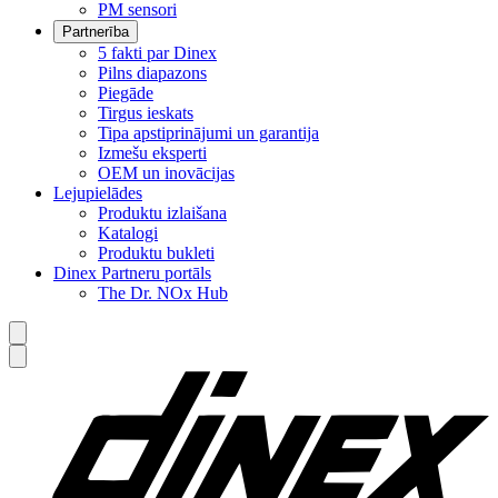
PM sensori
Partnerība
5 fakti par Dinex
Pilns diapazons
Piegāde
Tirgus ieskats
Tipa apstiprinājumi un garantija
Izmešu eksperti
OEM un inovācijas
Lejupielādes
Produktu izlaišana
Katalogi
Produktu bukleti
Dinex Partneru portāls
The Dr. NOx Hub