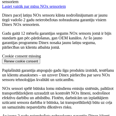
sensoriem
Lasiet vairāk par mūsu NOx sensoriem
Dinex paceļ latiņu NOx sensoru klāsta nodrošinājumam ar jaunu
tirgū vadošo 2 gadu neierobežotas nobraukuma garantiju visiem
Dinex NOx sensoriem.
Gadu gaitā 12 mēnešu garantijas segums NOx sensoru jomā ir bijis
standarts gan pēc-pārdošanas, gan OEM kanālos. Ar šo jauno
garantijas programmu Dinex nosaka jaunu latiņu seguma,
pārliecības un klientu atbalsta jomā.
Cookie consent missing
Renew cookie consent
Paplašinātā garantija atspoguļo gadu ilgu produktu izstrādi, testēšanu
un klientu atsauksmes – un uzsver Dinex pārliecību par savu NOx
sensoru tehnoloģijas kvalitāti un uzticamību.
NOx sensori spēlē būtisku lomu mūsdienu emisiju sistēmās, palīdzot
transportlīdzekļiem uzraudzīt un kontrolēt NOx līmeni, nodrošinot
efektīvu darbību un atbilstību. Flotēm, darbnīcām un izplatītājiem
uzticami sensora darbība ir būtiska, lai transportlīdzekļi būtu uz ceļa
un samazinātu neparedzētu dīkstāves risku.
Ar jauno 2 gadu neierobežota nobraukuma garantiju Dinex klienti