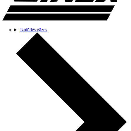
Izplūdes gāzes