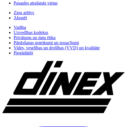
Pasaules atrašanās vietas
Ziņu arhīvs
Abonēt
Vadība
Uzvedības kodekss
Privātums un datu ētika
Pārdošanas noteikumi un nosacījumi
Vides, veselības un drošības (VVD) un kvalitāte
Piegādātāji