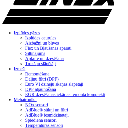
Izplūdes gāzes
Izplūdes caurules
Aizbāžņi un blīves
Flex un Bļaušanas aparāti
Siltinājums
Apkure un dzesēšana
Trokšņu slāpētāji
Izmeši
Remontēšana
Daļiņu filtri (DPF)
Euro VI dzinēju skaņas slāpētāji
DPF atjaunošana
EGR dzesēšanas iekārtas remonta komplekti
Mehatronika
NOx sensori
AdBlue® sūkņi un filtri
AdBlue® iesmidzinātāji
Spiediena sensori
Temperatūras sensori