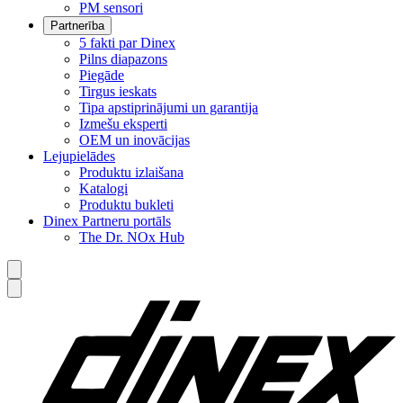
PM sensori
Partnerība
5 fakti par Dinex
Pilns diapazons
Piegāde
Tirgus ieskats
Tipa apstiprinājumi un garantija
Izmešu eksperti
OEM un inovācijas
Lejupielādes
Produktu izlaišana
Katalogi
Produktu bukleti
Dinex Partneru portāls
The Dr. NOx Hub