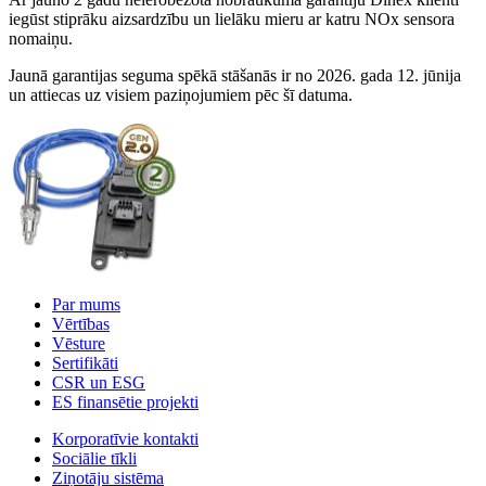
iegūst stiprāku aizsardzību un lielāku mieru ar katru NOx sensora
nomaiņu.
Jaunā garantijas seguma spēkā stāšanās ir no 2026. gada 12. jūnija
un attiecas uz visiem paziņojumiem pēc šī datuma.
Par mums
Vērtības
Vēsture
Sertifikāti
CSR un ESG
ES finansētie projekti
Korporatīvie kontakti
Sociālie tīkli
Ziņotāju sistēma